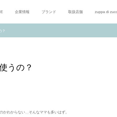
ME
企業情報
ブランド
取扱店舗
zuppa di zuc
の？
使うの？
のかわからない…そんなママも多いはず。