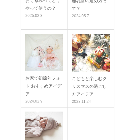
おくるみってどう
離乳食の進め方っ
やって使うの？
て？
2025.02.3
2024.05.7
お家で初節句フォ
こどもと楽しむク
ト おすすめアイデ
リスマスの過ごし
ア
方アイデア
2024.02.9
2023.11.24