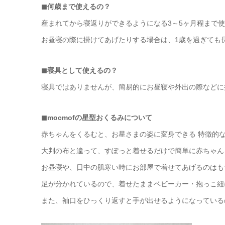
◼︎何歳まで使えるの？
産まれてから寝返りができるようになる3～5ヶ月程まで
お昼寝の際に掛けてあげたりする場合は、1歳を過ぎても
◼︎寝具として使えるの？
寝具ではありませんが、簡易的にお昼寝や外出の際などに
◼︎mocmofの星型おくるみについて
赤ちゃんをくるむと、お星さまの姿に変身できる 特徴的
大判の布と違って、すぽっと着せるだけで簡単に赤ちゃん
お昼寝や、日中の肌寒い時にお部屋で着せてあげるのはも
足が分かれているので、着せたままベビーカー・抱っこ紐
また、袖口をひっくり返すと手が出せるようになっている