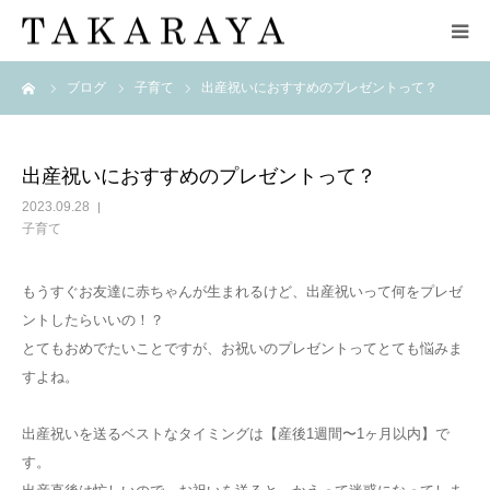
ーム
ブログ
子育て
出産祝いにおすすめのプレゼントって？
HOME
企業情報
出産祝いにおすすめのプレゼントって？
2023.09.28
ブランド
子育て
取扱店舗
もうすぐお友達に赤ちゃんが生まれるけど、出産祝いって何をプレゼ
ントしたらいいの！？
zuppa di zucca
とてもおめでたいことですが、お祝いのプレゼントってとても悩みま
すよね。
お問い合わせ
出産祝いを送るベストなタイミングは【産後1週間〜1ヶ月以内】で
す。