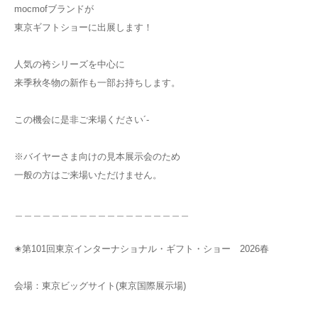
⁡mocmofブランドが
東京ギフトショーに出展します！
人気の袴シリーズを中心に
来季秋冬物の新作も一部お持ちします。
この機会に是非ご来場ください´-
※バイヤーさま向けの見本展示会のため
一般の方はご来場いただけません。
⁡＿＿＿＿＿＿＿＿＿＿＿＿＿＿＿＿＿＿＿
✬第101回東京インターナショナル・ギフト・ショー 2026春
会場：東京ビッグサイト(東京国際展示場)