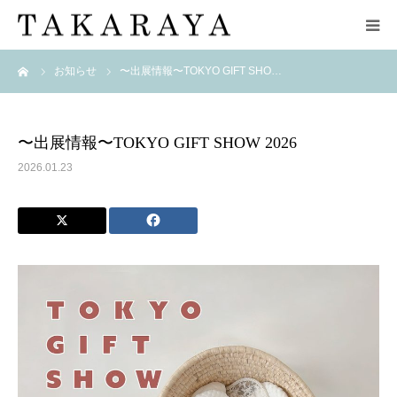
ーム
お知らせ
〜出展情報〜TOKYO GIFT SHO…
HOME
企業情報
〜出展情報〜TOKYO GIFT SHOW 2026
2026.01.23
ブランド
取扱店舗
zuppa di zucca
お問い合わせ