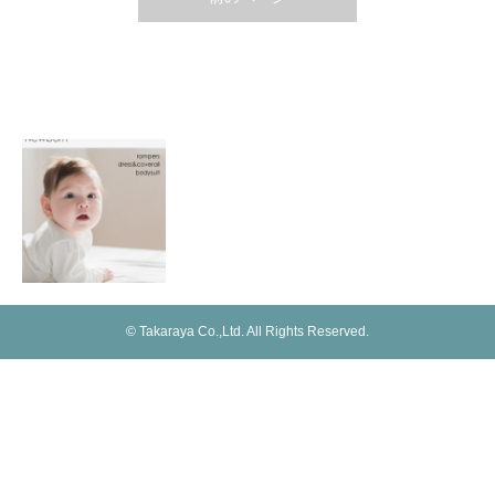
OEM製造
ベビー
© Takaraya Co.,Ltd. All Rights Reserved.