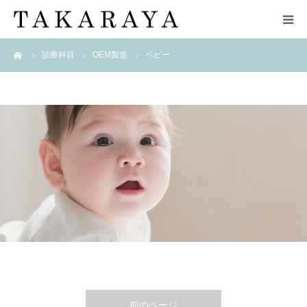
ーム
診療科目
OEM製造
ベビー
HOME
OEM製
ベビー
造
企業情報
ブランド
取扱店舗
zuppa di zucca
お問い合わせ
前のページ